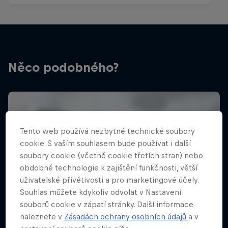
Něco podobného?
Tento web používá nezbytné technické soubory
cookie. S vaším souhlasem bude používat i další
soubory cookie (včetně cookie třetích stran) nebo
obdobné technologie k zajištění funkčnosti, větší
uživatelské přívětivosti a pro marketingové účely.
Souhlas můžete kdykoliv odvolat v Nastavení
souborů cookie v zápatí stránky. Další informace
naleznete v
Zásadách ochrany osobních údajů
a v