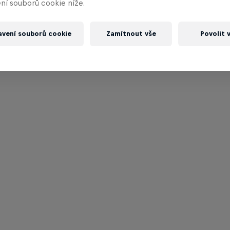
ní souborů cookie níže.
avení souborů cookie
Zamítnout vše
Povolit 