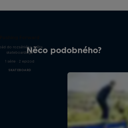
Pushing Forward
pád do rozsáhlého světa
Něco podobného?
skateboardingu
1 série · 2 epizod
SKATEBOARD