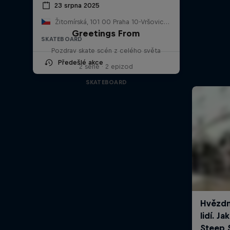
23 srpna 2025
Žitomírská, 101 00 Praha 10-Vršovice, Česko, Česko
Greetings From
SKATEBOARD
Pozdrav skate scén z celého světa
Předešlé akce
2 série · 2 epizod
SKATEBOARD