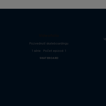
Videofolio
V
Pozvednutí skateboardingu
1 série · Počet epizod: 1
SKATEBOARD