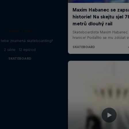
Skate Tales
 tebe znamená skateboarding?
2 série · 12 epizod
SKATEBOARD