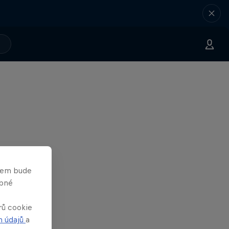
asem bude
obné
rů cookie
h údajů
a