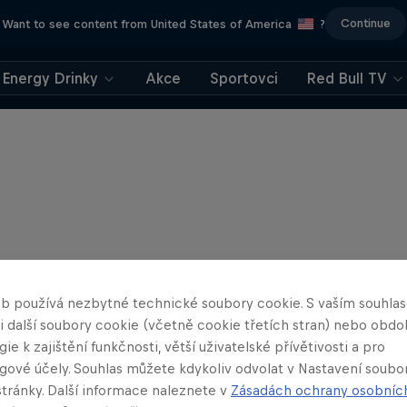
Continue
Want to see content from United States of America
?
Energy Drinky
Akce
Sportovci
Red Bull TV
b používá nezbytné technické soubory cookie. S vaším souhl
 i další soubory cookie (včetně cookie třetích stran) nebo obd
ie k zajištění funkčnosti, větší uživatelské přívětivosti a pro
gové účely. Souhlas můžete kdykoliv odvolat v Nastavení soubo
stránky. Další informace naleznete v
Zásadách ochrany osobníc