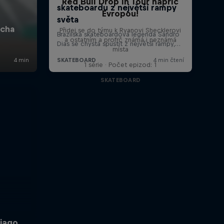
Red Bull Drop In Tour napříč
Evropou!
Přidej se do týmu k Ryanovi Shecklerovi
a ostatním a profrč známá i neznámá
místa
1 série · Počet epizod: 1
SKATEBOARD
iago