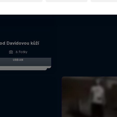
od Davidovou kůží
6 Fotky
URBAN