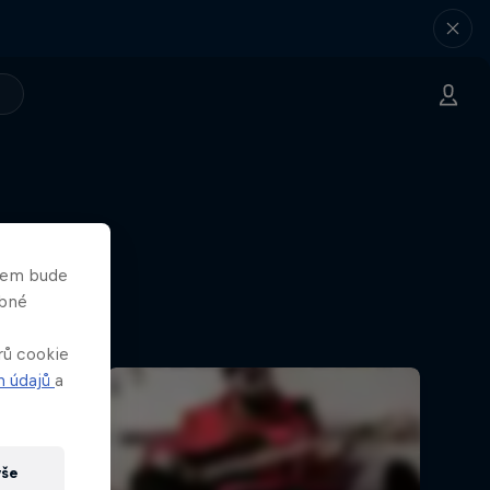
 (cz
asem bude
obné
i neznáš.
rů cookie
h údajů
a
vše