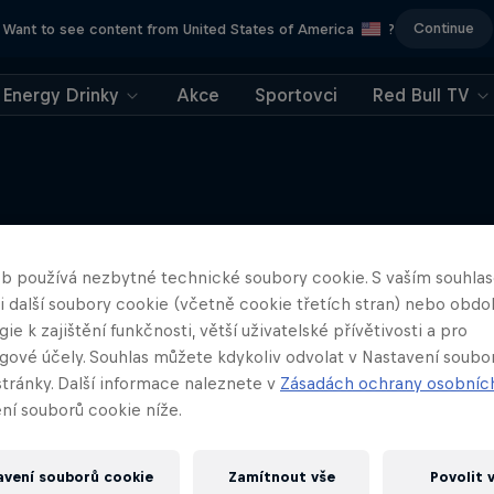
Continue
Want to see content from United States of America
?
Energy Drinky
Akce
Sportovci
Red Bull TV
What's Your Custom?
Něco podobného?
b používá nezbytné technické soubory cookie. S vaším souhl
titulky)
 i další soubory cookie (včetně cookie třetích stran) nebo obd
Kultura okolo tenisek tak, jak j
ie k zajištění funkčnosti, větší uživatelské přívětivosti a pro
gové účely. Souhlas můžete kdykoliv odvolat v Nastavení soubo
URBAN
stránky. Další informace naleznete v
Zásadách ochrany osobníc
ní souborů cookie níže.
avení souborů cookie
Zamítnout vše
Povolit 