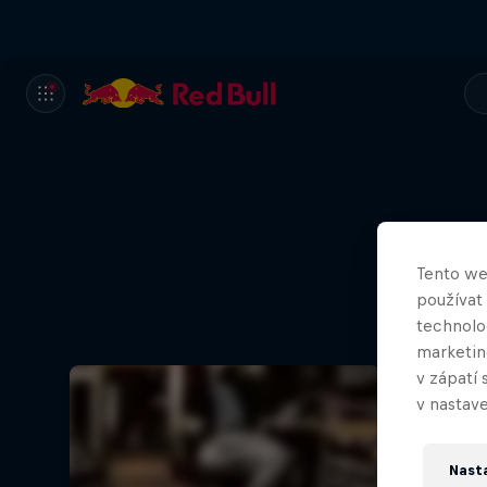
Tento we
používat
technolog
marketin
v zápatí 
v nastave
Nast