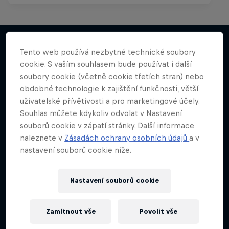
The Streif, Fabio Wibmer
Tento web používá nezbytné technické soubory
cookie. S vaším souhlasem bude používat i další
Něco podobného?
Strhující sjezd Fabia Wibmera ze Streifu
soubory cookie (včetně cookie třetích stran) nebo
obdobné technologie k zajištění funkčnosti, větší
BIKE
uživatelské přívětivosti a pro marketingové účely.
Souhlas můžete kdykoliv odvolat v Nastavení
souborů cookie v zápatí stránky. Další informace
naleznete v
Zásadách ochrany osobních údajů
a v
nastavení souborů cookie níže.
Nastavení souborů cookie
Zamítnout vše
Povolit vše