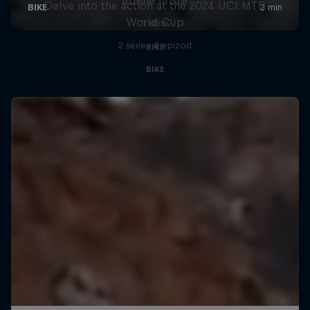
Delve into the action at the 2024 UCI MTB
World Cup
1 série
2 série · 8 epizod
BIKE
BIKE