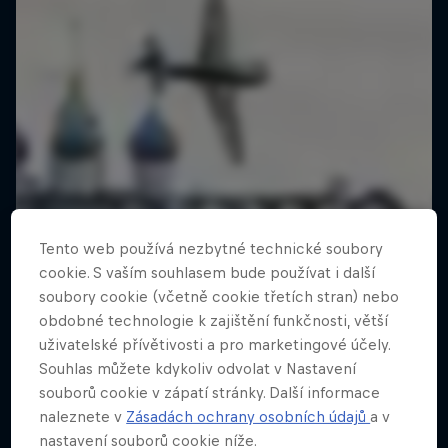
Tento web používá nezbytné technické soubory
cookie. S vaším souhlasem bude používat i další
soubory cookie (včetně cookie třetích stran) nebo
obdobné technologie k zajištění funkčnosti, větší
uživatelské přívětivosti a pro marketingové účely.
Souhlas můžete kdykoliv odvolat v Nastavení
souborů cookie v zápatí stránky. Další informace
naleznete v
Zásadách ochrany osobních údajů
a v
nastavení souborů cookie níže.