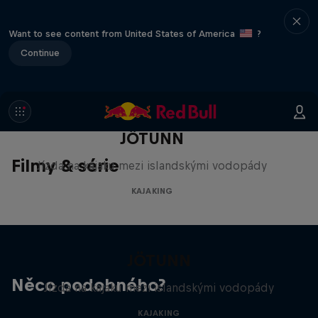
Want to see content from United States of America
?
Continue
JÖTUNN
Filmy & série
Jízda na kajaku mezi islandskými vodopády
KAJAKING
JÖTUNN
Něco podobného?
Jízda na kajaku mezi islandskými vodopády
KAJAKING