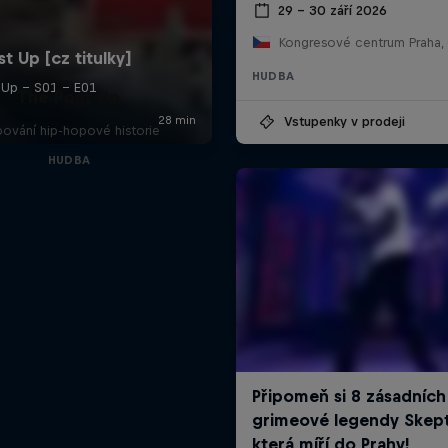
29 – 30 září 2026
Kongresové centrum Praha,
HUDBA
The Post Up
Vstupenky v prodeji
ování hip-hopové historie
HUDBA