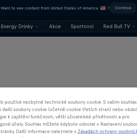
Continue
Want to see content from United States of America
?
Energy Drinky
Akce
Sportovci
Red Bull TV
b používá nezbytné technické soubory cookie. S vaším souhl
 i další soubory cookie (včetně cookie třetích stran) nebo obd
ie k zajištění funkčnosti, větší uživatelské přívětivosti a pro
gové účely. Souhlas můžete kdykoliv odvolat v Nastavení soubo
stránky. Další informace naleznete v
Zásadách ochrany osobníc