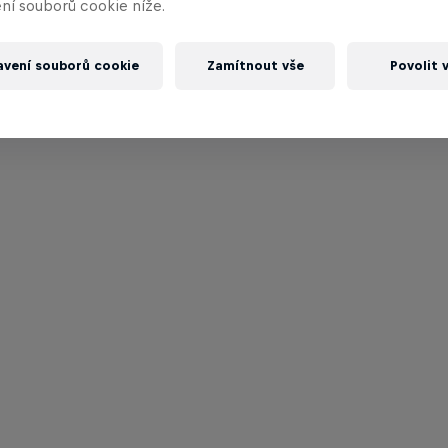
ní souborů cookie níže.
avení souborů cookie
Zamítnout vše
Povolit 