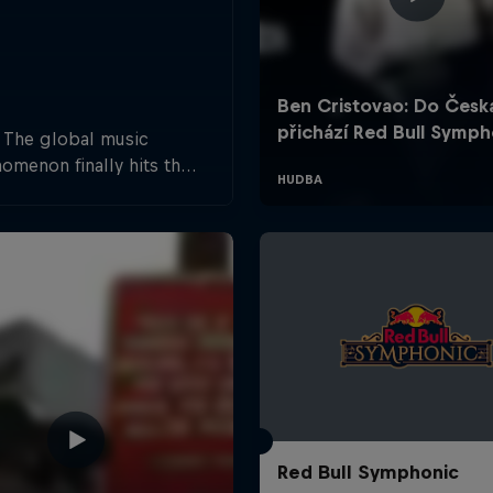
The global music
omenon finally hits the
h Republic as pop icon
 Cristovao joins forces
a powerful live orchestra
write the rules of a live
show.
Red Bull Symphonic