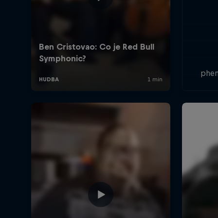
phen
Czec
Ben
with 
to re