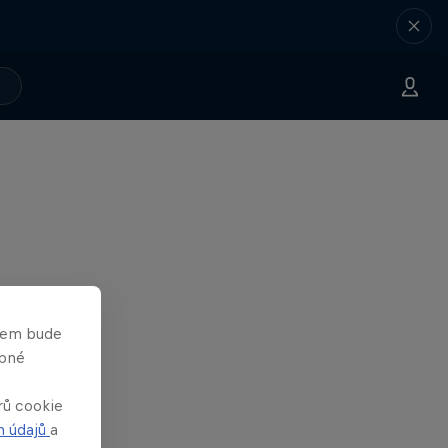
asem bude
obné
rů cookie
h údajů
a