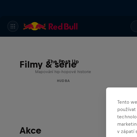
The Post Up
Filmy & série
Mapování hip-hopové historie
HUDBA
Tento we
používat
technolog
marketin
Akce
v zápatí 