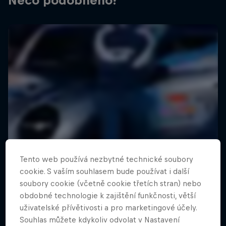
Něco podobného?
Tento web používá nezbytné technické soubory
cookie. S vaším souhlasem bude používat i další
soubory cookie (včetně cookie třetích stran) nebo
obdobné technologie k zajištění funkčnosti, větší
uživatelské přívětivosti a pro marketingové účely.
Souhlas můžete kdykoliv odvolat v Nastavení