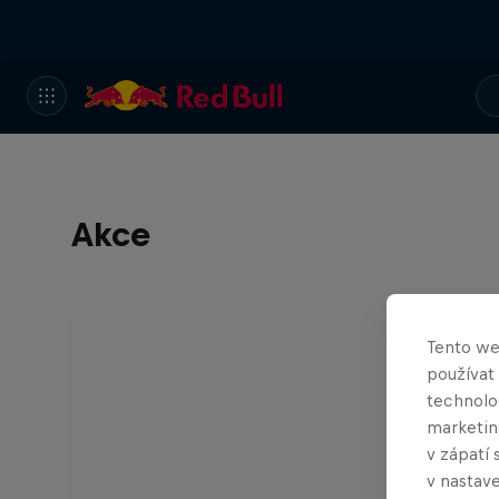
Akce
Tento we
používat
technolog
marketin
v zápatí 
v nastave