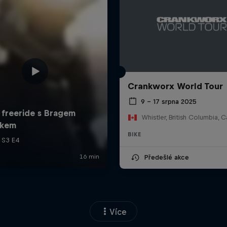
Crankworx World Tour
9 – 17 srpna 2025
Whistler, British Columbia, 
BIKE
Předešlé akce
Více