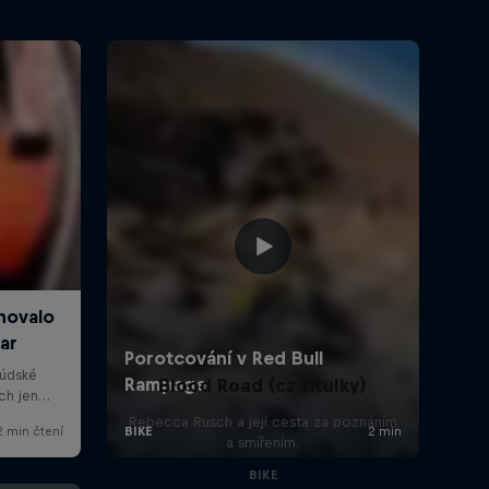
Blood Road (cz titulky)
Rebecca Rusch a její cesta za poznáním
a smířením.
BIKE