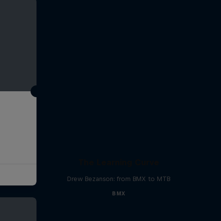
The Learning Curve
Drew Bezanson: from BMX to MTB
BMX