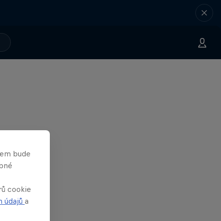
asem bude
obné
rů cookie
h údajů
a