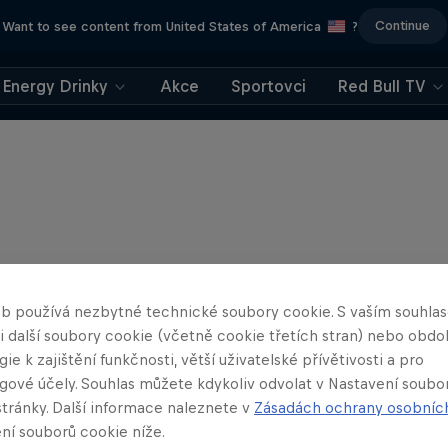
Continue
Want to see content from United States of America
?
Energy Drinky
Akce
Sportovci
Red Bull TV
b používá nezbytné technické soubory cookie. S vaším souhl
 i další soubory cookie (včetně cookie třetích stran) nebo obd
ie k zajištění funkčnosti, větší uživatelské přívětivosti a pro
gové účely. Souhlas můžete kdykoliv odvolat v Nastavení soubo
stránky. Další informace naleznete v
Zásadách ochrany osobníc
ní souborů cookie níže.