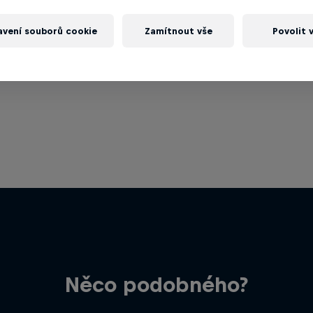
avení souborů cookie
Zamítnout vše
Povolit 
Něco podobného?