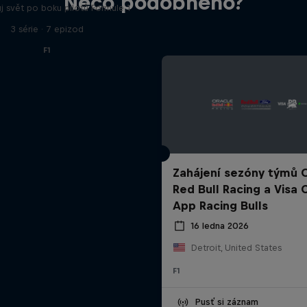
Něco podobného?
j svět po boku pilotů Formule 1
3 série · 7 epizod
F1
Zahájení sezóny týmů 
Red Bull Racing a Visa 
App Racing Bulls
16 ledna 2026
Detroit, United States
F1
Pusť si záznam