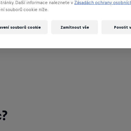
stránky. Další informace naleznete v
Zásadách ochrany osobníc
ní souborů cookie níže.
avení souborů cookie
Zamítnout vše
Povolit 
c?