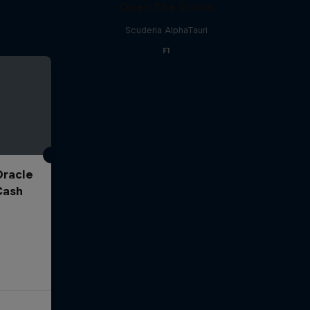
Open The Doors
Scuderia AlphaTauri
F1
Oracle
Cash