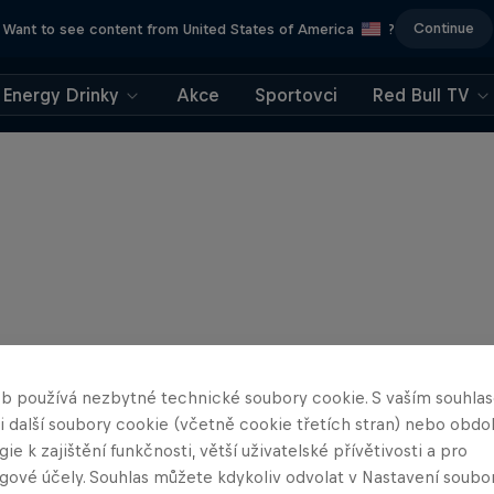
Continue
Want to see content from United States of America
?
Energy Drinky
Akce
Sportovci
Red Bull TV
b používá nezbytné technické soubory cookie. S vaším souhl
 i další soubory cookie (včetně cookie třetích stran) nebo obd
ie k zajištění funkčnosti, větší uživatelské přívětivosti a pro
gové účely. Souhlas můžete kdykoliv odvolat v Nastavení soubo