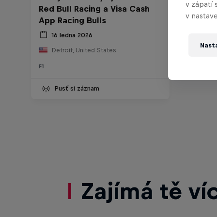
v zápatí 
Red Bull Racing a Visa Cash
v nastave
App Racing Bulls
16 ledna 2026
Nast
Detroit, United States
F1
Pusť si záznam
Zajímá tě ví