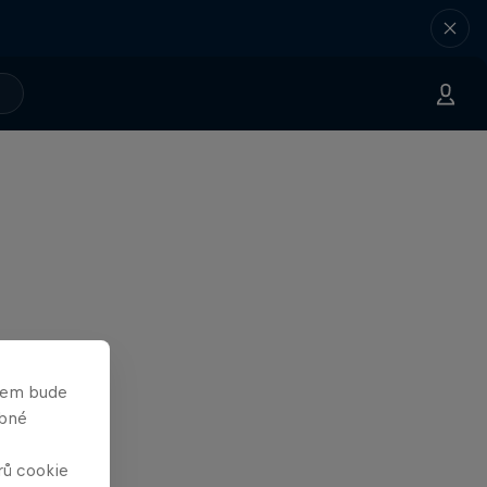
asem bude
obné
rů cookie