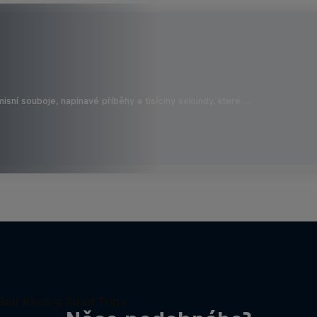
isní souboje, napínavé příběhy a tisíciny sekundy, které …
Bull Racing Road Trips