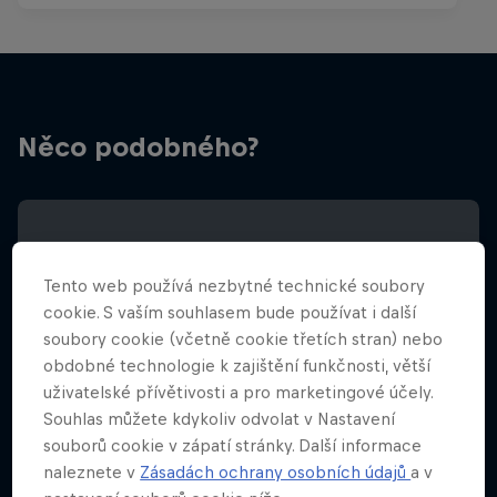
Něco podobného?
Tento web používá nezbytné technické soubory
cookie. S vaším souhlasem bude používat i další
soubory cookie (včetně cookie třetích stran) nebo
obdobné technologie k zajištění funkčnosti, větší
uživatelské přívětivosti a pro marketingové účely.
Souhlas můžete kdykoliv odvolat v Nastavení
souborů cookie v zápatí stránky. Další informace
naleznete v
Zásadách ochrany osobních údajů
a v