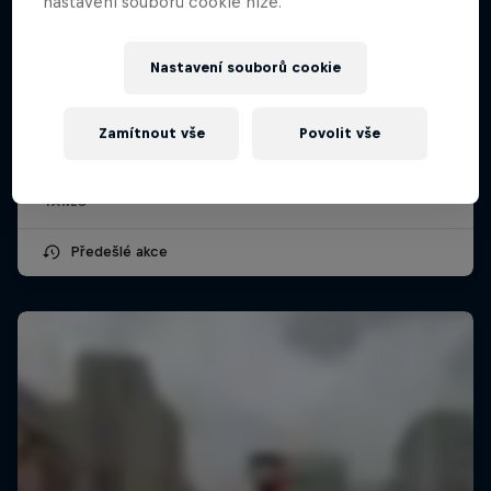
nastavení souborů cookie níže.
Nastavení souborů cookie
Red Bull Dance Your Style 2026: Brno
Zamítnout vše
Povolit vše
27 června 2026
TANEC
Předešlé akce