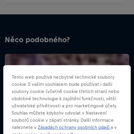
Něco podobného?
Tento web používá nezbytné technické soubory
cookie. S vaším souhlasem bude používat i další
soubory cookie (včetně cookie třetích stran) nebo
obdobné technologie k zajištění funkčnosti, větší
uživatelské přívětivosti a pro marketingové účely.
Souhlas můžete kdykoliv odvolat v Nastavení
souborů cookie v zápatí stránky. Další informace
naleznete v
Zásadách ochrany osobních údajů
a v