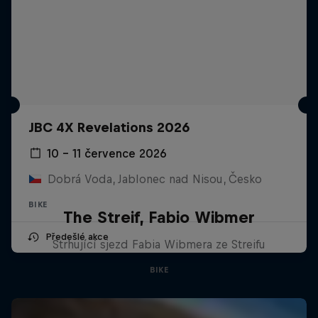
JBC 4X Revelations 2026
10 – 11 července 2026
Dobrá Voda, Jablonec nad Nisou, Česko
BIKE
The Streif, Fabio Wibmer
Předešlé akce
Strhující sjezd Fabia Wibmera ze Streifu
BIKE