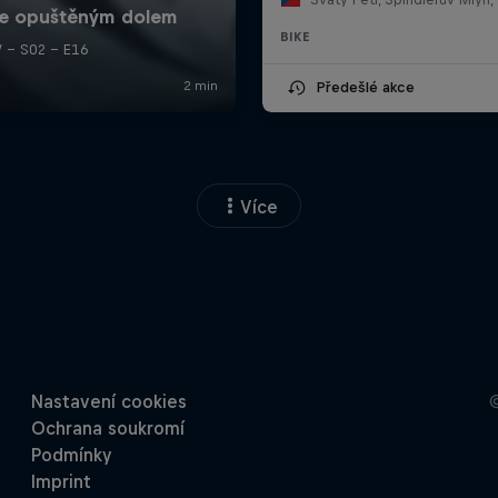
BIKE
Předešlé akce
Více