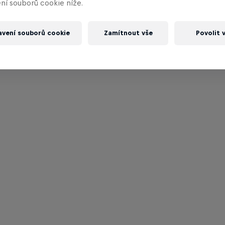
ní souborů cookie níže.
avení souborů cookie
Zamítnout vše
Povolit 