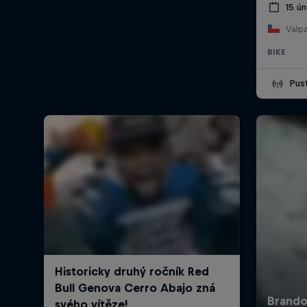
15 ú
Valpa
BIKE
Pus