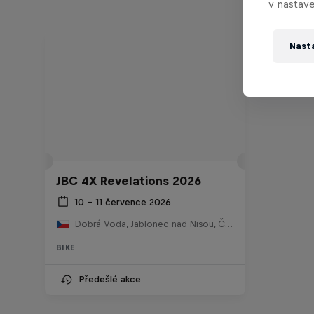
v nastave
Nast
JBC 4X Revelations 2026
10 – 11 července 2026
Dobrá Voda, Jablonec nad Nisou, Česko
BIKE
Předešlé akce