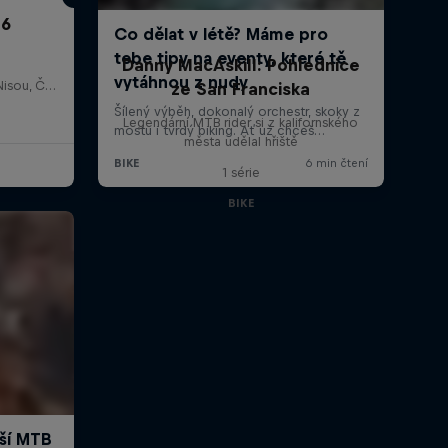
26
Danny MacAskill: Pohlednice
Dobrá Voda, Jablonec nad Nisou, Česko
ze San Franciska
Legendární MTB rider si z kalifornského
města udělal hřiště
1 série
BIKE