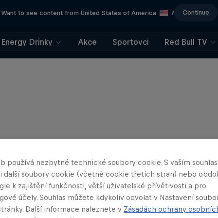
Continue
Want to see content from United States of America
?
Energy Drinky
Akce
Sportovci
Red Bull TV
b používá nezbytné technické soubory cookie. S vaším souhl
 i další soubory cookie (včetně cookie třetích stran) nebo obd
ie k zajištění funkčnosti, větší uživatelské přívětivosti a pro
gové účely. Souhlas můžete kdykoliv odvolat v Nastavení soubo
stránky. Další informace naleznete v
Zásadách ochrany osobníc