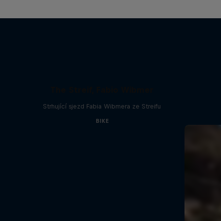
The Streif, Fabio Wibmer
Strhující sjezd Fabia Wibmera ze Streifu
BIKE