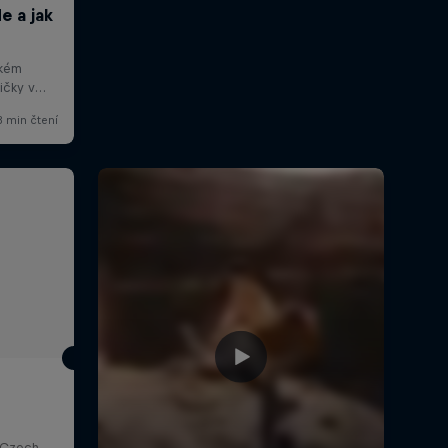
Svatý Petr, Špindlerův Mlýn, Czech Republic