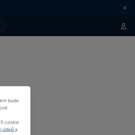
asem bude
obné
rů cookie
h údajů
a