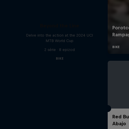
Beyond the Line
Delve into the action at the 2024 UCI
MTB World Cup
2 série · 8 epizod
BIKE
Red Bu
Abajo