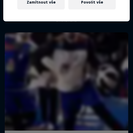
Red Bull Half Court v Turecku. Seznam se s lidmi
Zamítnout vše
Povolit vše
ulice.
BASKETBAL