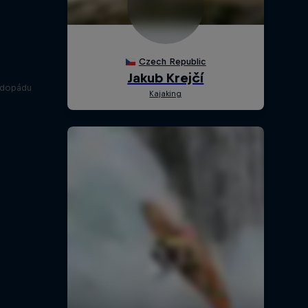
odopádu