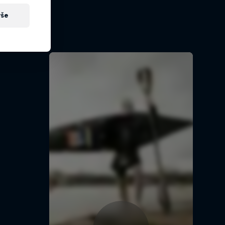
vše
 return