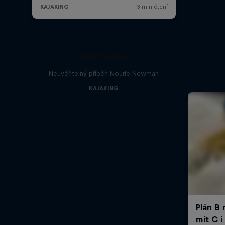
Wild Waters
Neuvěřitelný příběh Nourie Newman
KAJAKING