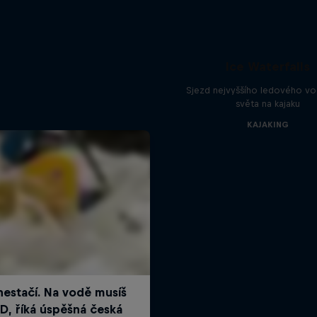
Ice Waterfalls
Sjezd nejvyššího ledového v
světa na kajaku
KAJAKING