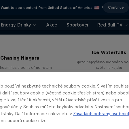
Continue
Want to see content from United States of America
?
Energy Drinky
Akce
Sportovci
Red Bull TV
Ice Waterfalls
Chasing Niagara
Sjezd nejvyššího ledového v
dream has a point of no return
světa na kajaku
KAJAKING
KAJAKING
b používá nezbytné technické soubory cookie. S vaším souhl
 i další soubory cookie (včetně cookie třetích stran) nebo obd
ie k zajištění funkčnosti, větší uživatelské přívětivosti a pro
gové účely. Souhlas můžete kdykoliv odvolat v Nastavení soubo
stránky. Další informace naleznete v
Zásadách ochrany osobníc
ní souborů cookie níže.