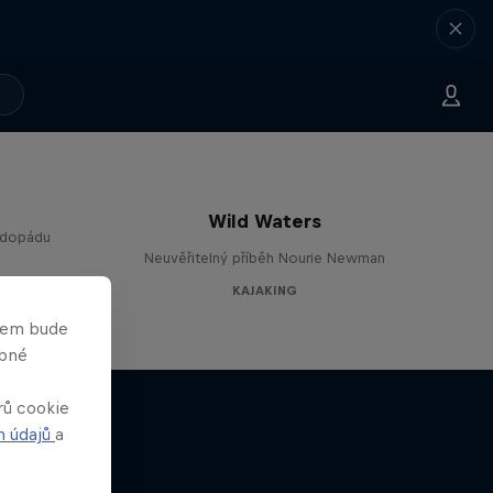
Wild Waters
odopádu
Neuvěřitelný příběh Nourie Newman
KAJAKING
asem bude
obné
rů cookie
h údajů
a