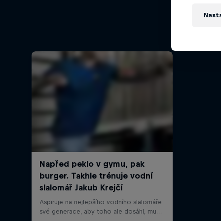
Nast
Jízd