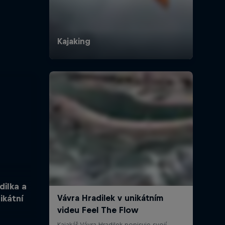
dilka a
ikátní