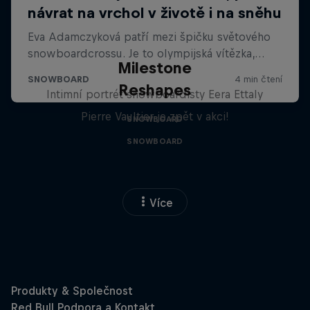
Milestone
Reshapes
Intimní portrét snowboardisty Eera Ettaly
Pierre Vaultier je zpět v akci!
SNOWBOARD
SNOWBOARD
Více