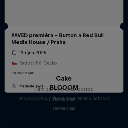
PAVED premiéra - Burton a Red Bull
Media House / Praha
19 října 2025
Radost FX, Česko
SNOWBOARD
Cake
BLOOOM
Předešlé akce
Film od Nitro Snowboards
Snowboardový film z hlavy Nielse Schacka
SNOWBOARD
SNOWBOARD