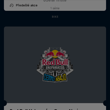
Předešlé akce
1 série
BIKE