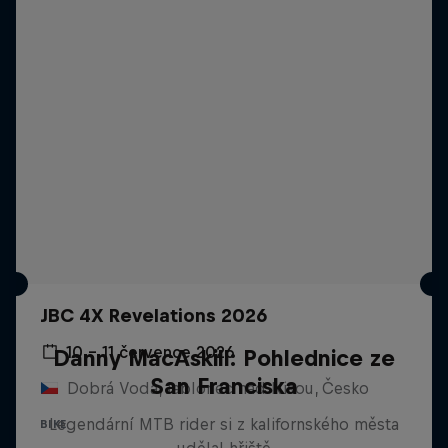
JBC 4X Revelations 2026
10 – 11 července 2026
Danny MacAskill: Pohlednice ze
San Franciska
Dobrá Voda, Jablonec nad Nisou, Česko
Legendární MTB rider si z kalifornského města
BIKE
udělal hřiště