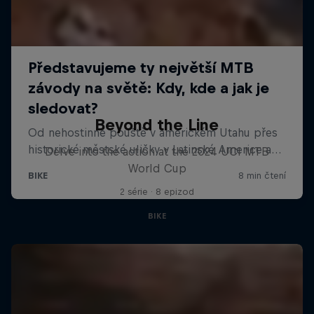
Beyond the Line
Delve into the action at the 2024 UCI MTB
World Cup
2 série · 8 epizod
BIKE