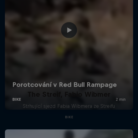
The Streif, Fabio Wibmer
Strhující sjezd Fabia Wibmera ze Streifu
BIKE