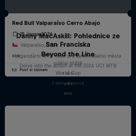
Red Bull Valparaíso Cerro Abajo
15 února 2026
Danny MacAskill: Pohlednice ze
San Franciska
Valparaíso, Chile
Beyond the Line
Legendární MTB rider si z kalifornského města
BIKE
udělal hřiště
Delve into the action at the 2024 UCI MTB
Pusť si záznam
World Cup
1 série
2 série · 8 epizod
BIKE
BIKE