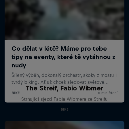
The Streif, Fabio Wibmer
Strhující sjezd Fabia Wibmera ze Streifu
BIKE