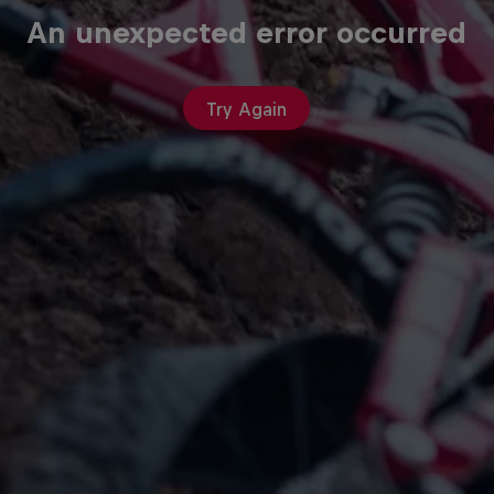
An unexpected error occurred
Try Again