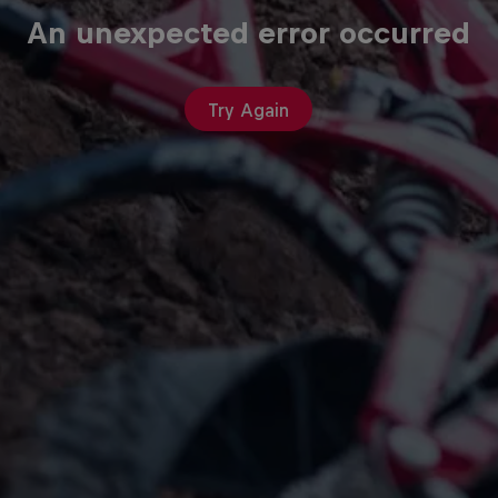
An unexpected error occurred
Try Again