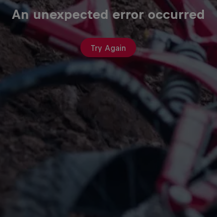
An unexpected error occurred
Try Again