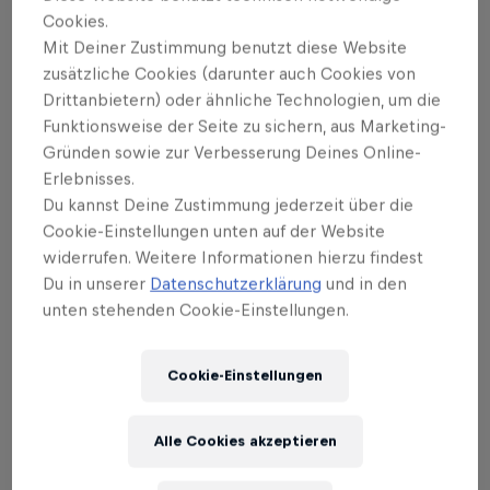
Cookies.
Mit Deiner Zustimmung benutzt diese Website
zusätzliche Cookies (darunter auch Cookies von
03
Drittanbietern) oder ähnliche Technologien, um die
Funktionsweise der Seite zu sichern, aus Marketing-
Hörprobe: Die wichtigsten
Gründen sowie zur Verbesserung Deines Online-
Songs von Arkan
Erlebnisses.
Du kannst Deine Zustimmung jederzeit über die
Cookie-Einstellungen unten auf der Website
Wenn man nur so an der Oberfläche unterwegs ist,
widerrufen. Weitere Informationen hierzu findest
Du in unserer
Datenschutzerklärung
und in den
könnte man damit durchkommen, Arkan für einen
unten stehenden Cookie-Einstellungen.
der freshesten Newcomer der letzten ein, zwei
Jahre zu halten. Warum? Die Breakbeat-Rave-
Referenzen auf seiner aktueller „Robota“-EP sind
Cookie-Einstellungen
ausgefuchst, sein lakonischer Feier-Lifestyle-Rap ist
technisch astrein und sofort unverwechselbar, und
Alle Cookies akzeptieren
wenn man „Powerpuff Girl“ zwei-, dreimal hört (und