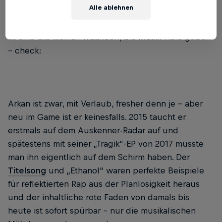
sieht), ist es, als hätte es nie zuvor so ein Druffi-
Alle ablehnen
POV-Video gegeben.
Es sind die kleinen Nuancen, die Musik Tiefe geben
– check:
Arkan ist zwar, mit Verlaub, fresher denn je – aber
neu im Game ist er keinesfalls. 2015 taucht er
erstmals auf dem Auskenner-Radar auf und
spätestens mit seiner „Tragik“-EP von 2017 musste
man ihn eigentlich auf dem Schirm haben. Der
Titelsong
und „Ethanol“ waren perfekte Beispiele
für reflektierten Rap aus der Planlosigkeit heraus
und der inhaltliche rote Faden von damals bis
heute ist sofort spürbar – nur die musikalischen