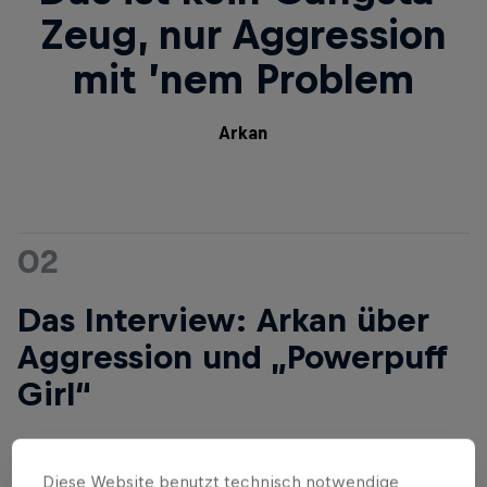
Zeug, nur Aggression
mit ’nem Problem
Arkan
02
Das Interview: Arkan über
Aggression und „Powerpuff
Girl“
Diese Website benutzt technisch notwendige