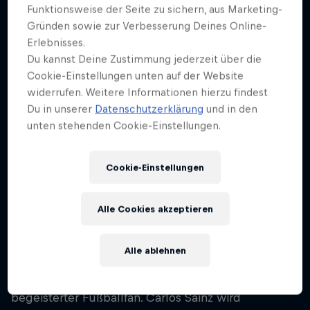
64
Funktionsweise der Seite zu sichern, aus Marketing-
Gründen sowie zur Verbesserung Deines Online-
Nationalität
Erlebnisses.
Spanien
Du kannst Deine Zustimmung jederzeit über die
Karriere Start
Cookie-Einstellungen unten auf der Website
1980
widerrufen. Weitere Informationen hierzu findest
Du in unserer
Datenschutzerklärung
und in den
Disziplinen
unten stehenden Cookie-Einstellungen.
Rally Raid Car
Cookie-Einstellungen
"El Matador" wurde zweimal Weltmeister: 1990 und
1992 holte er den Titel für Toyota, und vier weitere
Alle Cookies akzeptieren
Male wurde er Vizeweltmeister.
Alle ablehnen
Er unterstützt nicht nur seinen Sohn Carlos Sainz Jr.
in seiner Rennsportkarriere, sondern ist auch ein
begeisterter Fußballfan. Carlos Sainz wird