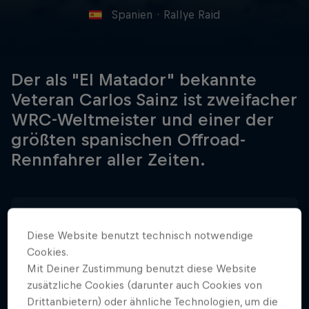
Spanien
·
Rallye Raid
Der als "El Matador" bekannte
Veteran Carlos Sainz ist zweifacher
WRC-Weltmeister und einer der
größten spanischen Offroad-
Rennfahrer aller Zeiten.
Geburtsdatum
12 April 1962
Diese Website benutzt technisch notwendige
Cookies.
Geburtsort
Mit Deiner Zustimmung benutzt diese Website
Madrid
zusätzliche Cookies (darunter auch Cookies von
Drittanbietern) oder ähnliche Technologien, um die
Alter