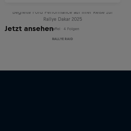
Journey to Dakar
Begleite Ford Performance auf ihrer Reise zur
Rallye Dakar 2025
Jetzt ansehen
1 Staffel · 4 Folgen
RALLYE RAID