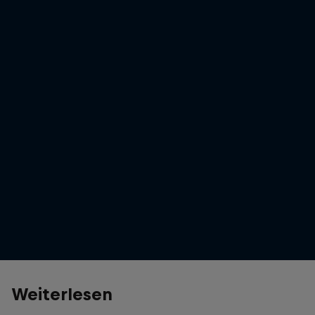
Ken Roczen
Ken Roczen realisiert, dass er den Titel gewonnen hat.
© Garth Milan / Red Bull Content Pool
Weiterlesen