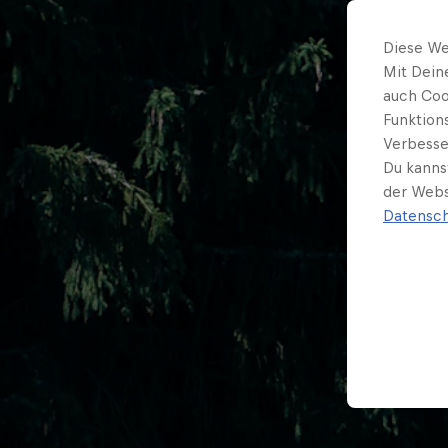
Diese We
Mit Dein
auch Coo
Funktion
Verbesse
Du kanns
der Webs
Datensch