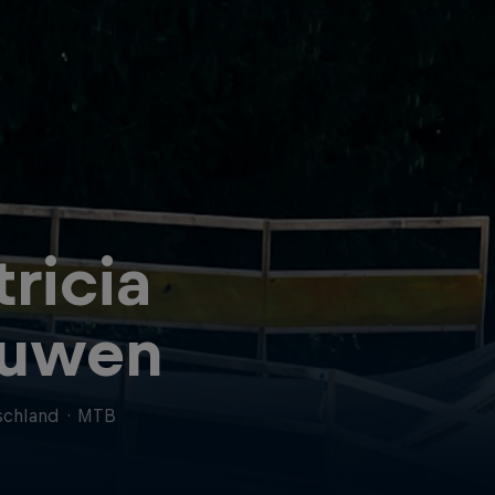
tricia
uwen
schland
·
MTB