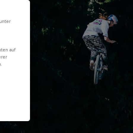
unter
ten auf
erer
.