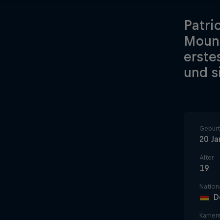
Patri
Mount
erste
und s
Gebur
20 Ja
Alter
19
Nationa
D
Karrier