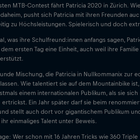
sten MTB-Contest fährt Patricia 2020 in Zürich. 
 daheim, pusht sich Patricia mit ihren Freunden au
tig zu Höchsleistungen. Spielerisch und doch extr
l, was ihre Schulfreund:innen anfangs sagen, Patr
t dem ersten Tag eine Einheit, auch weil ihre Famili
terstützt.
unde Mischung, die Patricia in Nullkommanix zur e
assen. Wie talentiert sie auf dem Mountainbike ist,
stmals einem internationalen Publikum, als sie sic
 ertrickst. Ein Jahr später darf sie beim renommie
und stellt auch dort vor gigantischem Publikum u
hr einmaliges Talent unter Beweis.
age: Wer schon mit 16 Jahren Tricks wie 360 Triple