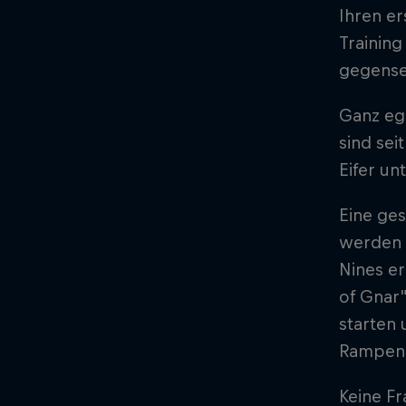
Ihren er
Training
gegensei
Ganz ega
sind sei
Eifer un
Eine ges
werden l
Nines er
of Gnar"
starten 
Rampen i
Keine Fr