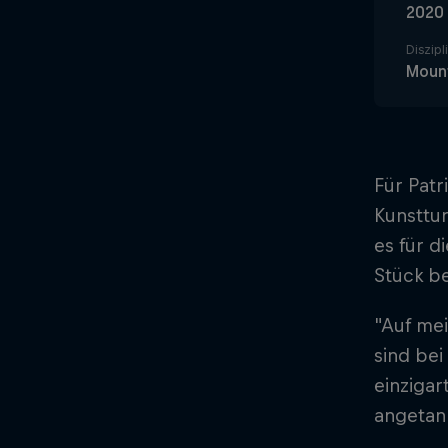
2020
Diszipl
Mount
Für Patr
Kunsttur
es für d
Stück b
"Auf mei
sind bei
einzigar
angetan 