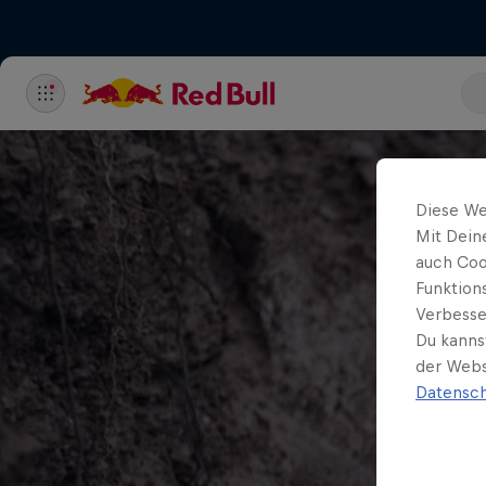
Diese We
Mit Dein
auch Coo
Funktion
Verbesse
Du kanns
der Webs
Datensch