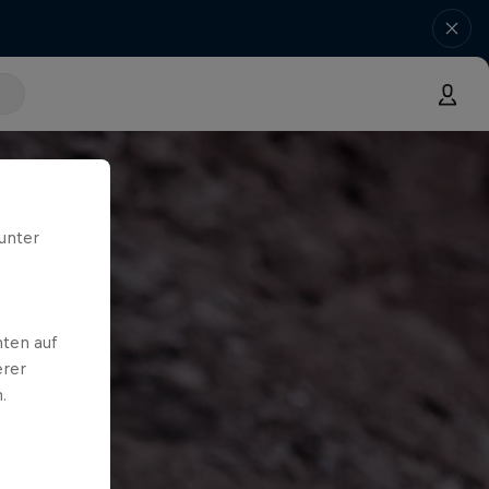
unter
ten auf
erer
.