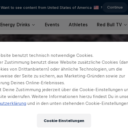
Continue
Want to see content from United States of America
?
Energy Drinks
Events
Athletes
Red Bull TV
bsite benutzt technisch notwendige Cookies.
er Zustimmung benutzt diese Website zusätzliche Cookies (dar
kies von Drittanbietern) oder ähnliche Technologien, um die
sweise der Seite zu sichern, aus Marketing-Gründen sowie zur
rung Deines Online-Erlebnisses.
t Deine Zustimmung jederzeit über die Cookie-Einstellungen un
ite widerrufen. Weitere Informationen hierzu findest Du in uns
utzerklärung
und in den unten stehenden Cookie-Einstellungen
Cookie-Einstellungen