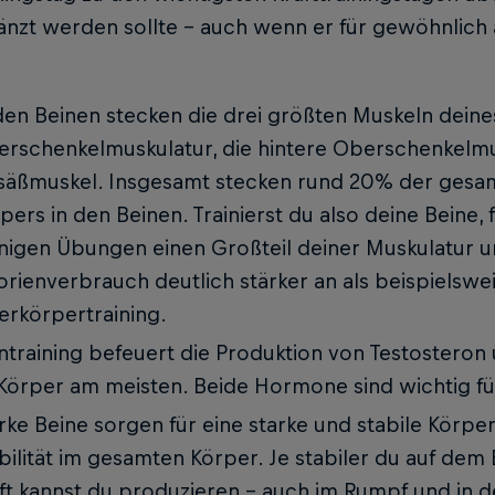
nzt werden sollte – auch wenn er für gewöhnlich 
den Beinen stecken die drei größten Muskeln deine
rschenkelmuskulatur, die hintere Oberschenkelmu
äßmuskel. Insgesamt stecken rund 20% der gesa
pers in den Beinen. Trainierst du also deine Beine, 
igen Übungen einen Großteil deiner Muskulatur u
orienverbrauch deutlich stärker an als beispielswe
rkörpertraining.
ntraining befeuert die Produktion von Testoste
Körper am meisten. Beide Hormone sind wichtig f
rke Beine sorgen für eine starke und stabile Körpe
bilität im gesamten Körper. Je stabiler du auf dem
ft kannst du produzieren – auch im Rumpf und in 