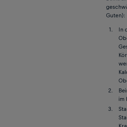
geschwä
Guten):
In 
Obe
Ges
Kör
wen
Kal
Obe
Bei
im 
Sta
Sta
Kra