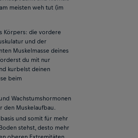
am meisten weh tut (im
s Körpers: die vordere
skulatur und der
mten Muskelmasse deines
forderst du mit nur
nd kurbelst deinen
ise beim
ron und Wachstumshormonen
ür den Muskelaufbau.
rbasis und somit für mehr
 Boden stehst, desto mehr
den oberen Extremitäten.