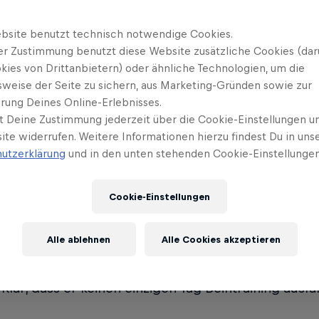
bsite benutzt technisch notwendige Cookies.
ts | Kniebeugen
Hamstring C
4
er Zustimmung benutzt diese Website zusätzliche Cookies (dar
kies von Drittanbietern) oder ähnliche Technologien, um die
s | Ausfallschritte
Hip Thrusts
5
sweise der Seite zu sichern, aus Marketing-Gründen sowie zur
rung Deines Online-Erlebnisses.
t Deine Zustimmung jederzeit über die Cookie-Einstellungen un
Leg Deadlift | Einbeiniges
ite widerrufen. Weitere Informationen hierzu findest Du in uns
zheben
utzerklärung
und in den unten stehenden Cookie-Einstellungen
Cookie-Einstellungen
kip leg day“ lautet eine goldene Regel im Krafttrain
n! Auch Triathlet Mika Noodt kennt diese Regel und
Alle ablehnen
Alle Cookies akzeptieren
kouts: „Die Beine bilden in meinem Sport die Basi
en und Laufen bin ich komplett von der Performan
 Klar, dass er keinen einzigen Tag Beintraining ausfal