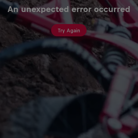
An unexpected error occurred
Try Again