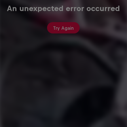
An unexpected error occurred
Try Again