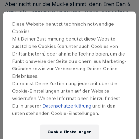
Aber nicht nur die Mucke stimmt, denn Eren Can &
Batu, die Sonnyboys im teuren Cabrio, entledigen
sich passend zur Poolparty-Laune gern auch mal
Diese Website benutzt technisch notwendige
der bunten Oberbekleidung und lassen die
Cookies.
Muskeln spielen. Wenn es was zu feiern gibt, dann
Mit Deiner Zustimmung benutzt diese Website
wird eben gefeiert – in diesem Fall die
zusätzliche Cookies (darunter auch Cookies von
Drittanbietern) oder ähnliche Technologien, um die
selbsterfüllende Prophezeiung, dass es für sie steil
Funktionsweise der Seite zu sichern, aus Marketing-
nach oben geht. Kleine Randnotiz, das kurze
Gründen sowie zur Verbesserung Deines Online-
Instagram-Video, in dem „Wir rollen“ im Mai 2019
Erlebnisses.
erstmals zu hören war, findet sich immer noch auf
Du kannst Deine Zustimmung jederzeit über die
Erens Account:
Cookie-Einstellungen unten auf der Website
widerrufen. Weitere Informationen hierzu findest
Du in unserer
Datenschutzerklärung
und in den
unten stehenden Cookie-Einstellungen.
Nach „Wir rollen“ geht es Schlag auf Schlag, die
Newcomer droppen kurz danach „Junior Neymar“,
Cookie-Einstellungen
das ebenso schnell riesig wird, gefolgt von zwei