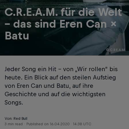
C.R.E.A.M. für die Welt
– das sind Eren Can ×
Batu
© C.R.E.A.M.
Jeder Song ein Hit – von „Wir rollen“ bis
heute. Ein Blick auf den steilen Aufstieg
von Eren Can und Batu, auf ihre
Geschichte und auf die wichtigsten
Songs.
Von: Red Bull
3 min read
Published on
16.04.2020 · 14:38 UTC