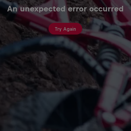
An unexpected error occurred
Try Again