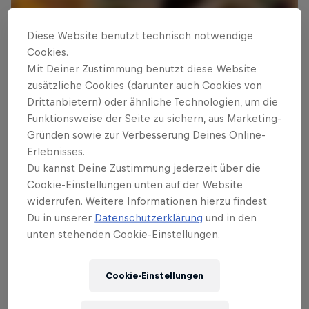
Diese Website benutzt technisch notwendige
Cookies.
Mit Deiner Zustimmung benutzt diese Website
zusätzliche Cookies (darunter auch Cookies von
Drittanbietern) oder ähnliche Technologien, um die
Das könnte dich auch interessieren
Funktionsweise der Seite zu sichern, aus Marketing-
Bericht & Video:
Gründen sowie zur Verbesserung Deines Online-
Erlebnisses.
Lacondeguy gewinnt Berg
Du kannst Deine Zustimmung jederzeit über die
Line
Cookie-Einstellungen unten auf der Website
widerrufen. Weitere Informationen hierzu findest
Alle Highlights der Red Bull Berg Line: Andreu
Du in unserer
Datenschutzerklärung
und in den
Lacondeguy gewinnt mit 1 Punkt vor Sam Reynolds
unten stehenden Cookie-Einstellungen.
2 min read
Cookie-Einstellungen