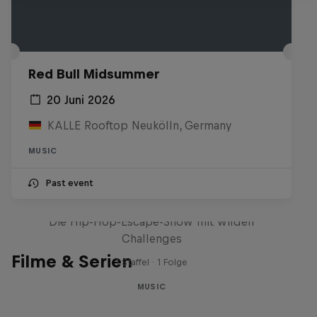
Red Bull Midsummer
20 Juni 2026
KALLE Rooftop Neukölln, Germany
MUSIC
Past event
Red Bull Trapped
Die Hip-Hop-Escape-Show mit wilden
Challenges
Filme & Serien
1 Staffel · 1 Folge
MUSIC