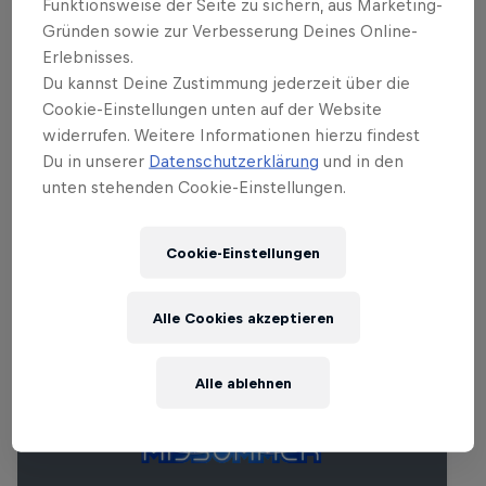
vielleicht erwartet habt, ist auch die Red
Funktionsweise der Seite zu sichern, aus Marketing-
Bull Music Academy am Start. Performen
Gründen sowie zur Verbesserung Deines Online-
Erlebnisses.
werden die Absolventen Brandt Brauer
Du kannst Deine Zustimmung jederzeit über die
Frick, Illum Sphere, Evian Christ und Xxxy.
Cookie-Einstellungen unten auf der Website
widerrufen. Weitere Informationen hierzu findest
Du in unserer
Datenschutzerklärung
und in den
unten stehenden Cookie-Einstellungen.
Ähnliche Events
Cookie-Einstellungen
Alle Cookies akzeptieren
Alle ablehnen