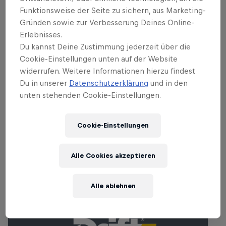
mitreißende Energie mit.
Funktionsweise der Seite zu sichern, aus Marketing-
Gründen sowie zur Verbesserung Deines Online-
Als eine der anspruchsvollsten Rennstrecken der
Erlebnisses.
Meisterschaft bekannt, wird dieser Stopp die
Du kannst Deine Zustimmung jederzeit über die
Fahrer:innen bis an ihre Grenzen bringen. Da Fans
Cookie-Einstellungen unten auf der Website
aus dem gesamten Baltikum nach Riga strömen,
widerrufen. Weitere Informationen hierzu findest
erwartet uns eine Atmosphäre, die genauso intensiv
Du in unserer
Datenschutzerklärung
und in den
unten stehenden Cookie-Einstellungen.
ist wie die Action auf der Strecke selbst.
Cookie-Einstellungen
Ähnliche Events
Alle Cookies akzeptieren
Alle ablehnen