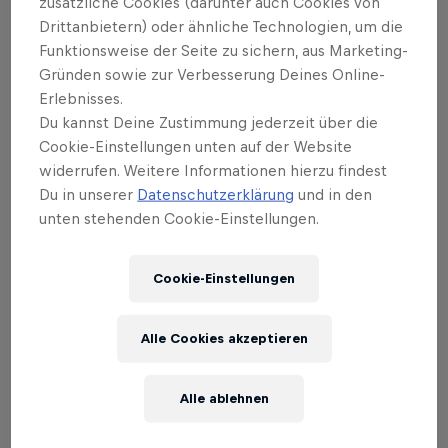
zusätzliche Cookies (darunter auch Cookies von
Drittanbietern) oder ähnliche Technologien, um die
Funktionsweise der Seite zu sichern, aus Marketing-
Gründen sowie zur Verbesserung Deines Online-
Erlebnisses.
Du kannst Deine Zustimmung jederzeit über die
Cookie-Einstellungen unten auf der Website
widerrufen. Weitere Informationen hierzu findest
Du in unserer
Datenschutzerklärung
und in den
unten stehenden Cookie-Einstellungen.
Cookie-Einstellungen
Das könnte dich auch interessieren
DTM 2026 live im Free TV:
Alle Cookies akzeptieren
Alle Übertragungen im
Überblick
Alle ablehnen
Die DTM 2026 live im Free TV anschauen: Red Bull TV