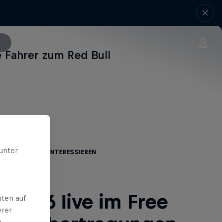
 Fahrer zum Red Bull
unter
te dich auch interessieren
2026 live im Free
ten auf
erer
.