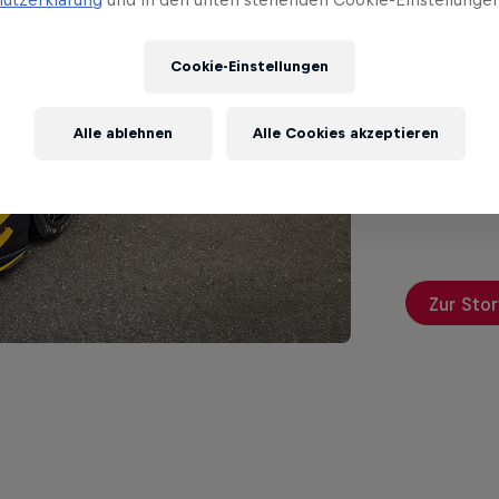
TV: 
im Ü
Cookie-Einstellungen
Die DTM 20
Alle ablehnen
Alle Cookies akzeptieren
ServusTV z
Deutschlan
im Free-TV
Zur Stor