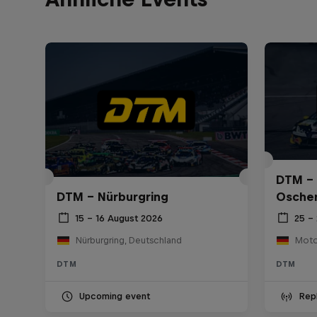
DTM – 
DTM – Nürburgring
Osche
15 – 16 August 2026
25 – 
Nürburgring, Deutschland
DTM
DTM
Upcoming event
Rep