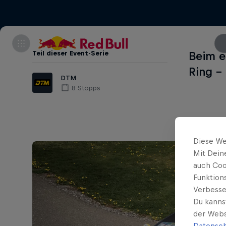
Teil dieser Event-Serie
Beim e
Ring -
DTM
8 Stopps
Diese We
Mit Dein
auch Coo
Funktion
Verbesse
Du kanns
der Webs
Datensch