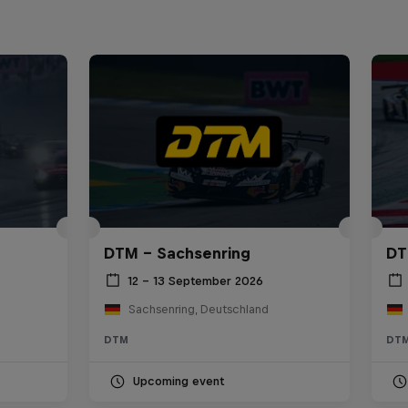
DTM – Sachsenring
DT
12 – 13 September 2026
Sachsenring, Deutschland
DTM
DT
Upcoming event