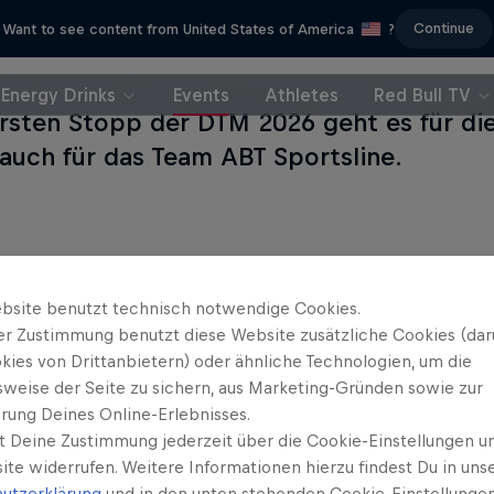
Continue
Want to see content from United States of America
?
Energy Drinks
Events
Athletes
Red Bull TV
rsten Stopp der DTM 2026 geht es für die
 auch für das Team ABT Sportsline.
bsite benutzt technisch notwendige Cookies.
er Zustimmung benutzt diese Website zusätzliche Cookies (dar
Das könn
kies von Drittanbietern) oder ähnliche Technologien, um die
sweise der Seite zu sichern, aus Marketing-Gründen sowie zur
rung Deines Online-Erlebnisses.
DTM 
t Deine Zustimmung jederzeit über die Cookie-Einstellungen un
ite widerrufen. Weitere Informationen hierzu findest Du in uns
utzerklärung
und in den unten stehenden Cookie-Einstellungen