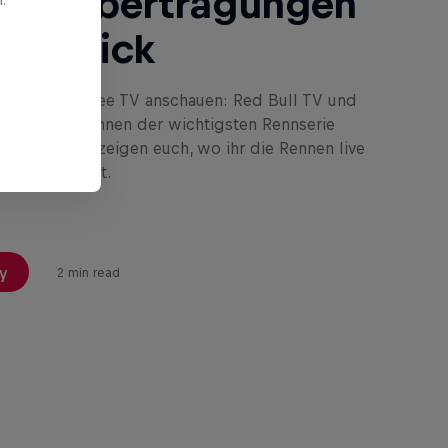
Alle Übertragungen
berblick
26 live im Free TV anschauen: Red Bull TV und
eigen alle Rennen der wichtigsten Rennserie
ds LIVE! Wir zeigen euch, wo ihr die Rennen live
 erleben könnt.
y
2 min read