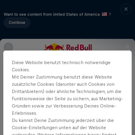
Want to see content from United States of America
?
Continue
Teil dieser Event-Serie
Diese Website benutzt technisch notwendige
FIA Formula E World Championship
Cookies.
1 Stopp
Mit Deiner Zustimmung benutzt diese Website
zusätzliche Cookies (darunter auch Cookies von
Drittanbietern) oder ähnliche Technologien, um die
Die Formel E kehrt auf die Straßen von
Funktionsweise der Seite zu sichern, aus Marketing-
São Paulo zurück, um die Saison zu
Gründen sowie zur Verbesserung Deines Online-
eröffnen. Im Sambadrom werden die Fans
Erlebnisses.
zum ersten Mal den schnelleren,
Du kannst Deine Zustimmung jederzeit über die
Cookie-Einstellungen unten auf der Website
stärkeren und nachhaltigeren GEN3 Evo-
widerrufen. Weitere Informationen hierzu findest