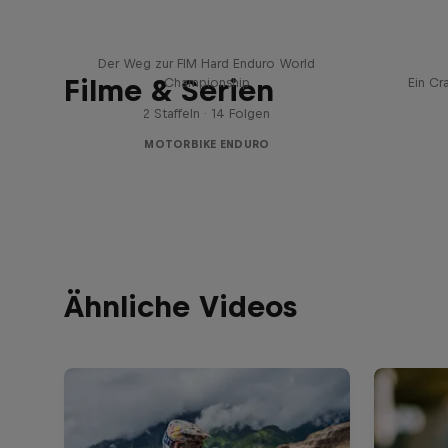
Hard Lines – mit Mani & Bolts
Der Weg zur FIM Hard Enduro World
Filme & Serien
Championship
Ein Cr
2 Staffeln · 14 Folgen
MOTORBIKE ENDURO
Ähnliche Videos