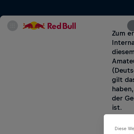
Zum er
Intern
diesem
Amateu
(Deuts
gilt d
haben,
der Ge
ist.
Diese We