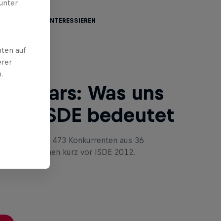
unter
te dich auch interessieren
ten auf
erer
.
ro Stars: Was uns
Bull ISDE bedeutet
tern unter den 473 Konkurrenten aus 36
dlichen Nationen kurz vor ISDE 2012.