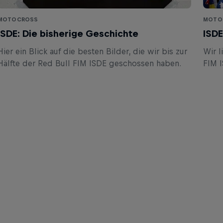
MOTOCROSS
MOTOR
ISDE: Die bisherige Geschichte
ISDE
Hier ein Blick auf die besten Bilder, die wir bis zur
Wir l
Hälfte der Red Bull FIM ISDE geschossen haben.
FIM I