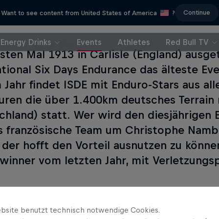
Continue
Want to see content from United States of America
?
Energy Drinks
Events
Athletes
Red Bull TV
sten Mal 1913 in Carlisle (England) ausget
ational Six Days Endurance das älteste Eve
 Jahr findet ISDE mit Enduro-Stars aus all
ren die über 1.400km deutsches Terrain 
chland) statt. Wer wird den diesjährigen
as französische Team um Christophe Nambo
 der hofft den Vorteil ausnutzen zu können
winner vom letzten Jahr, mit Verletzungs
bsite benutzt technisch notwendige Cookies.