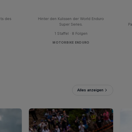
eries
WESS Diaries
ts des
Hinter den Kulissen der World Enduro
Super Series.
P
1 Staffel · 8 Folgen
MOTORBIKE ENDURO
Alles anzeigen