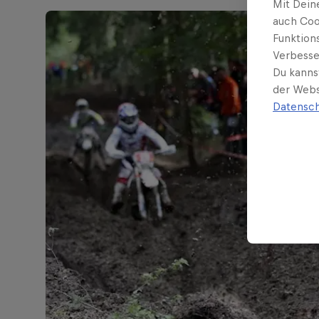
Mit Dein
auch Coo
Funktion
Verbesse
Du kanns
der Webs
Datensch