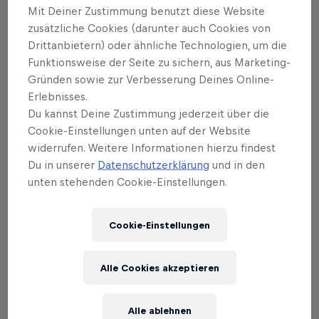
Jahrhundert.Konträre Mischungen wie
Mit Deiner Zustimmung benutzt diese Website
Headspins zu Tastenklängen vom Klavier
zusätzliche Cookies (darunter auch Cookies von
oder B-Boy Freezes nach dem Rhythmus
Drittanbietern) oder ähnliche Technologien, um die
Bach'scher Fugen machen Red Bull Flying
Funktionsweise der Seite zu sichern, aus Marketing-
Gründen sowie zur Verbesserung Deines Online-
Bach zu einem unvergesslichen Erlebnis
Erlebnisses.
für jeden Zuschauer.
Du kannst Deine Zustimmung jederzeit über die
Cookie-Einstellungen unten auf der Website
widerrufen. Weitere Informationen hierzu findest
Du in unserer
Datenschutzerklärung
und in den
unten stehenden Cookie-Einstellungen.
Cookie-Einstellungen
Alle Cookies akzeptieren
Alle ablehnen