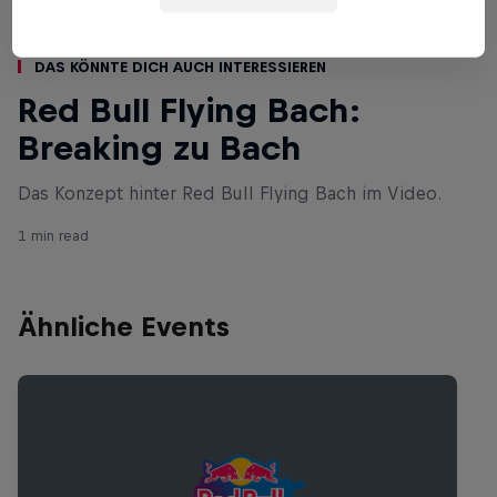
Das könnte dich auch interessieren
Red Bull Flying Bach:
Breaking zu Bach
Das Konzept hinter Red Bull Flying Bach im Video.
1 min read
Ähnliche Events