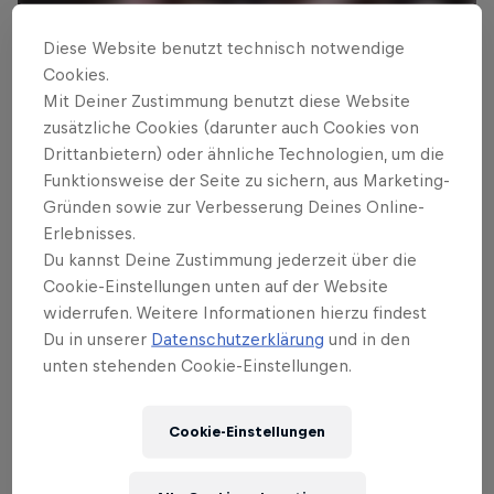
Diese Website benutzt technisch notwendige
Cookies.
Mit Deiner Zustimmung benutzt diese Website
zusätzliche Cookies (darunter auch Cookies von
Drittanbietern) oder ähnliche Technologien, um die
Funktionsweise der Seite zu sichern, aus Marketing-
Gründen sowie zur Verbesserung Deines Online-
Erlebnisses.
Das könnte dich auch interessieren
Du kannst Deine Zustimmung jederzeit über die
Márquez nicht zu stoppen:
Cookie-Einstellungen unten auf der Website
widerrufen. Weitere Informationen hierzu findest
Achter Sieg in Folge
Du in unserer
Datenschutzerklärung
und in den
unten stehenden Cookie-Einstellungen.
Marc Marquez hat seine Siegesserie in der MotoGP
fortgeführt und zum 8. Mal in Folge gewonnen.
Cookie-Einstellungen
3 min read