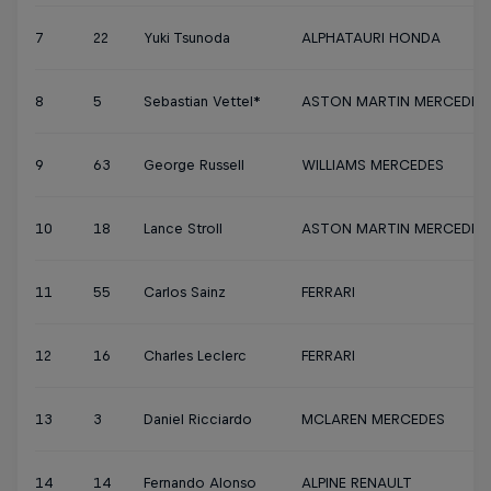
7
22
Yuki Tsunoda
ALPHATAURI HONDA
8
5
Sebastian Vettel*
ASTON MARTIN MERCEDES
9
63
George Russell
WILLIAMS MERCEDES
10
18
Lance Stroll
ASTON MARTIN MERCEDES
11
55
Carlos Sainz
FERRARI
12
16
Charles Leclerc
FERRARI
13
3
Daniel Ricciardo
MCLAREN MERCEDES
14
14
Fernando Alonso
ALPINE RENAULT