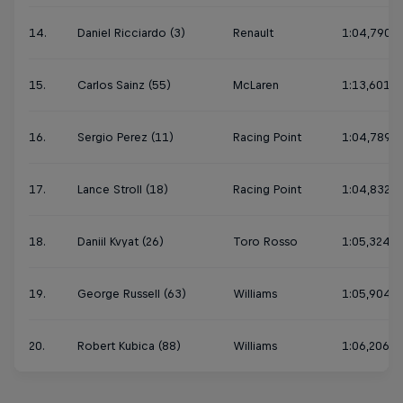
14.
Daniel Ricciardo (3)
Renault
1:04,790
15.
Carlos Sainz (55)
McLaren
1:13,601
16.
Sergio Perez (11)
Racing Point
1:04,789
17.
Lance Stroll (18)
Racing Point
1:04,832
18.
Daniil Kvyat (26)
Toro Rosso
1:05,324
19.
George Russell (63)
Williams
1:05,904
20.
Robert Kubica (88)
Williams
1:06,206