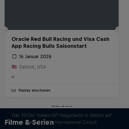
Oracle Red Bull Racing und Visa Cash
App Racing Bulls Saisonstart
16 Januar 2026
Detroit, USA
F1
Replay anschauen
Formel-1-Auto kehrt nach Indien
zurück
Das 2012er Indien-GP-Siegerauto in Aktion auf
Filme & Serien
dem Buddh International Circuit