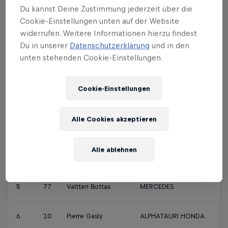
hinten strafversetzt wird.
Du kannst Deine Zustimmung jederzeit über die
Cookie-Einstellungen unten auf der Website
widerrufen. Weitere Informationen hierzu findest
POS.
NR.
FAHRER
TEAM
Du in unserer
Datenschutzerklärung
und in den
unten stehenden Cookie-Einstellungen.
1
33
Max Verstappen
RED BULL RACING HONDA
Cookie-Einstellungen
2
4
Lando Norris
MCLAREN MERCEDES
Alle Cookies akzeptieren
3
11
Sergio Perez
RED BULL RACING HONDA
Alle ablehnen
4
44
Lewis Hamilton
MERCEDES
5
77
Valtteri Bottas
MERCEDES
6
10
Pierre Gasly
ALPHATAURI HONDA