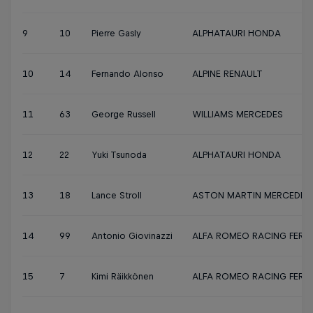
9
10
Pierre Gasly
ALPHATAURI HONDA
10
14
Fernando Alonso
ALPINE RENAULT
11
63
George Russell
WILLIAMS MERCEDES
12
22
Yuki Tsunoda
ALPHATAURI HONDA
13
18
Lance Stroll
ASTON MARTIN MERCEDES
14
99
Antonio Giovinazzi
ALFA ROMEO RACING FERRA
15
7
Kimi Räikkönen
ALFA ROMEO RACING FERRA