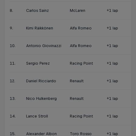
8.
Carlos Sainz
McLaren
+1 lap
9.
Kimi Räikkönen
Alfa Romeo
+1 lap
10.
Antonio Giovinazzi
Alfa Romeo
+1 lap
11.
Sergio Perez
Racing Point
+1 lap
12.
Daniel Ricciardo
Renault
+1 lap
13.
Nico Hulkenberg
Renault
+1 lap
14.
Lance Stroll
Racing Point
+1 lap
15.
Alexander Albon
Toro Rosso
+1 lap