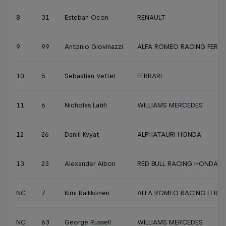
8
31
Esteban Ocon
RENAULT
9
99
Antonio Giovinazzi
ALFA ROMEO RACING FERRA
10
5
Sebastian Vettel
FERRARI
11
6
Nicholas Latifi
WILLIAMS MERCEDES
12
26
Daniil Kvyat
ALPHATAURI HONDA
13
23
Alexander Albon
RED BULL RACING HONDA
NC
7
Kimi Räikkönen
ALFA ROMEO RACING FERRA
NC
63
George Russell
WILLIAMS MERCEDES