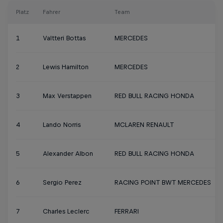
Platz
Fahrer
Team
1
Valtteri Bottas
MERCEDES
2
Lewis Hamilton
MERCEDES
3
Max Verstappen
RED BULL RACING HONDA
4
Lando Norris
MCLAREN RENAULT
5
Alexander Albon
RED BULL RACING HONDA
6
Sergio Perez
RACING POINT BWT MERCEDES
7
Charles Leclerc
FERRARI