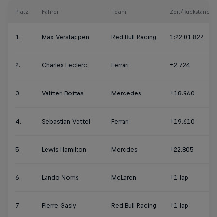
Platz
Fahrer
Team
Zeit/Rückstand
1.
Max Verstappen
Red Bull Racing
1:22:01.822
2.
Charles Leclerc
Ferrari
+2.724
3.
Valtteri Bottas
Mercedes
+18.960
4.
Sebastian Vettel
Ferrari
+19.610
5.
Lewis Hamilton
Mercdes
+22.805
6.
Lando Norris
McLaren
+1 lap
7.
Pierre Gasly
Red Bull Racing
+1 lap