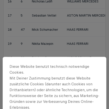
16
6
Nicholas Latifi
WILLIAMS MERCEDES
17
5
Sebastian Vettel
ASTON MARTIN MERCEDES
18
47
Mick Schumacher
HAAS FERRARI
19
9
Nikita Mazepin
HAAS FERRARI
NC
31
Esteban Ocon
ALPINE RENAULT
Diese Website benutzt technisch notwendige
Cookies.
Großer Preis von Österreich 2021:
Mit Deiner Zustimmung benutzt diese Website
Qualifying
zusätzliche Cookies (darunter auch Cookies von
Drittanbietern) oder ähnliche Technologien, um die
Funktionsweise der Seite zu sichern, aus Marketing-
*Achtung: Das ist nicht die Startaufstellung, weil
Gründen sowie zur Verbesserung Deines Online-
Sebastian Vettel um 3 Plätze von 8 auf 11 nach
Erlebnisses.