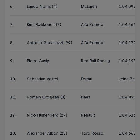
6.
Lando Norris (4)
McLaren
1:04,099
7.
Kimi Räikkönen (7)
Alfa Romeo
1:04,166
8.
Antonio Giovinazzi (99)
Alfa Romeo
1:04,179
9.
Pierre Gasly
Red Bull Racing
1:04,199
10.
Sebastian Vettel
Ferrari
keine Zeit
11.
Romain Grosjean (8)
Haas
1:04,490
12.
Nico Hulkenberg (27)
Renault
1:04,516
13.
Alexander Albon (23)
Toro Rosso
1:04,665