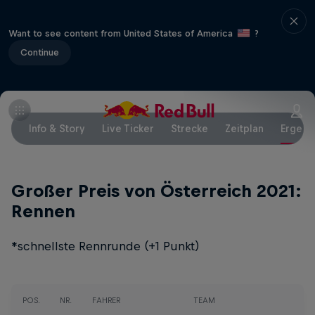
Want to see content from United States of America
?
Continue
Info & Story
Live Ticker
Strecke
Zeitplan
Ergebn
Großer Preis von Österreich 2021:
Rennen
*schnellste Rennrunde (+1 Punkt)
POS.
NR.
FAHRER
TEAM