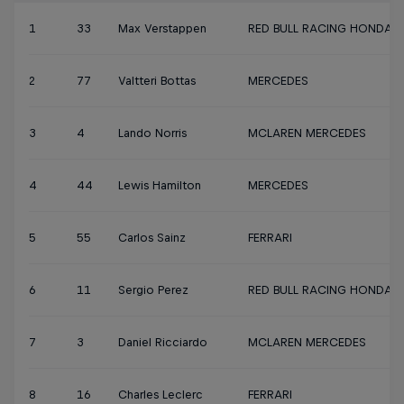
1
33
Max Verstappen
RED BULL RACING HONDA
2
77
Valtteri Bottas
MERCEDES
3
4
Lando Norris
MCLAREN MERCEDES
4
44
Lewis Hamilton
MERCEDES
5
55
Carlos Sainz
FERRARI
6
11
Sergio Perez
RED BULL RACING HONDA
7
3
Daniel Ricciardo
MCLAREN MERCEDES
8
16
Charles Leclerc
FERRARI