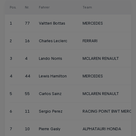
Pos.
Nr.
Fahrer
Team
1
77
Valtteri Bottas
MERCEDES
2
16
Charles Leclerc
FERRARI
3
4
Lando Norris
MCLAREN RENAULT
4
44
Lewis Hamilton
MERCEDES
5
55
Carlos Sainz
MCLAREN RENAULT
6
11
Sergio Perez
RACING POINT BWT MERCE
7
10
Pierre Gasly
ALPHATAURI HONDA