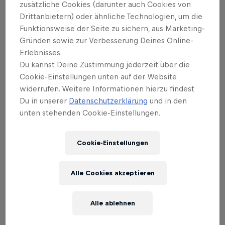
zusätzliche Cookies (darunter auch Cookies von
Drittanbietern) oder ähnliche Technologien, um die
Funktionsweise der Seite zu sichern, aus Marketing-
Gründen sowie zur Verbesserung Deines Online-
Erlebnisses.
Du kannst Deine Zustimmung jederzeit über die
Cookie-Einstellungen unten auf der Website
widerrufen. Weitere Informationen hierzu findest
Das könnte dich auch interessieren
Du in unserer
Datenschutzerklärung
und in den
Kriss Kyle Riding Shotgun:
unten stehenden Cookie-Einstellungen.
Folge drei
Cookie-Einstellungen
Kriss ist in den USA, um in Austin (Texas) mit Chase
Hawk im Südstaaten-Style Spaß zu haben.
Alle Cookies akzeptieren
1 min read
Alle ablehnen
Weitere ähnliche Beiträge