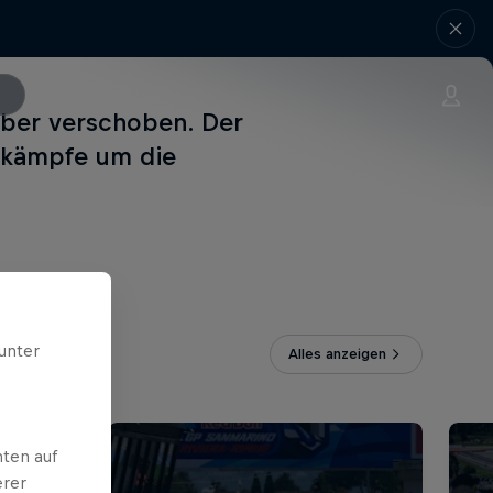
ber verschoben. Der
ikämpfe um die
unter
Alles anzeigen
ten auf
erer