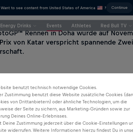
Continue
Want to see content from United States of America
?
Energy Drinks
Events
Athletes
Red Bull TV
toGP™ Rennen in Doha wurde auf Novem
Prix von Katar verspricht spannende Zwe
rschaft.
bsite benutzt technisch notwendige Cookies.
er Zustimmung benutzt diese Website zusätzliche Cookies (dar
kies von Drittanbietern) oder ähnliche Technologien, um die
sweise der Seite zu sichern, aus Marketing-Gründen sowie zur
rung Deines Online-Erlebnisses.
t Deine Zustimmung jederzeit über die Cookie-Einstellungen un
ite widerrufen. Weitere Informationen hierzu findest Du in uns