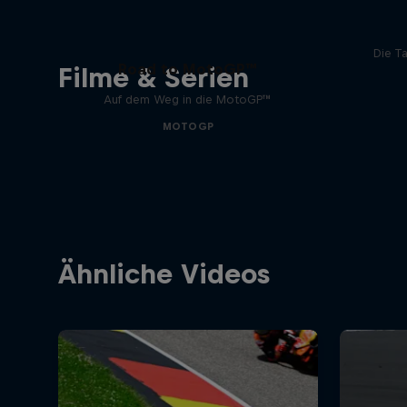
Die T
Road to MotoGP™
Filme & Serien
Auf dem Weg in die MotoGP™
MOTOGP
Ähnliche Videos