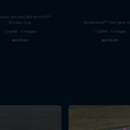
Born Racers
Marc Márquez – All
alente des Red Bull MotoGP™
Rookies Cup
Ein MotoGP™-Star geht All
1 Staffel · 6 Folgen
1 Staffel · 5 Folgen
MOTOGP
MOTOGP