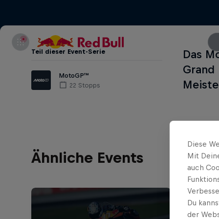
Teil dieser Event-Serie
Das Mo
Grand 
MotoGP™
Meiste
22 Stopps
Diese We
Ähnliche Events
Mit Dein
auch Coo
Funktion
Verbesse
Du kanns
der Webs