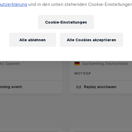
utzerklärung
und in den unten stehenden Cookie-Einstellungen
Cookie-Einstellungen
™ Großer Preis von
MotoGP™ Großer Preis
Alle ablehnen
Alle Cookies akzeptieren
n
Deutschland
 30 August 2026
11 – 12 Juli 2026
iz, Spanien
Sachsenring, Deutschland
MOTOGP
oming event
Replay anschauen