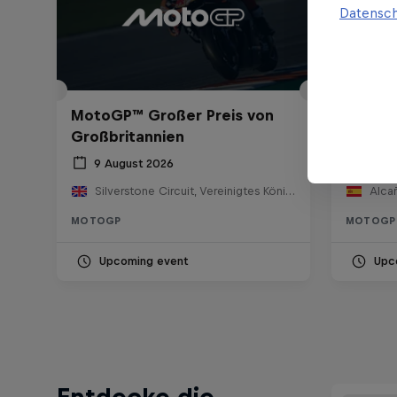
Datensch
MotoGP™ Großer Preis von
MotoGP
Großbritannien
Aragó
9 August 2026
29 –
Silverstone Circuit, Vereinigtes Königreich
Alcañ
MOTOGP
MOTOGP
Upcoming event
Upc