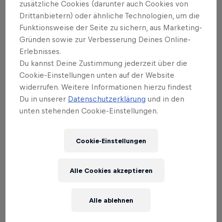
zusätzliche Cookies (darunter auch Cookies von
das P2-Turnier mit leidenschaftlicher
Drittanbietern) oder ähnliche Technologien, um die
lokaler Unterstützung für eine
Funktionsweise der Seite zu sichern, aus Marketing-
Gründen sowie zur Verbesserung Deines Online-
mitreißende Atmosphäre.
Erlebnisses.
Du kannst Deine Zustimmung jederzeit über die
Verfolge vom 16.–22. März alle Matches vom
Cookie-Einstellungen unten auf der Website
Viertelfinale bis zum Finale exklusiv auf Red Bull TV.
widerrufen. Weitere Informationen hierzu findest
Die vorherigen Runden sind auf dem Premier Padel
Du in unserer
Datenschutzerklärung
und in den
YouTube-Kanal verfügbar.
unten stehenden Cookie-Einstellungen.
Alle Infos zu Turnieren, Tickets, Spielplänen,
Cookie-Einstellungen
aktuellen Ergebnissen, Spieler:innen-Updates und
den neuesten News findest du auf der
Premier
Padel Website
.
Alle Cookies akzeptieren
Alle ablehnen
Highlights