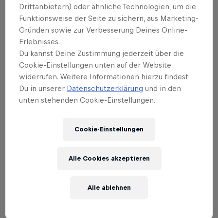
Drittanbietern) oder ähnliche Technologien, um die
beim finnischen Premier Padel P2 Stopp
Funktionsweise der Seite zu sichern, aus Marketing-
vom 29. Juli bis 4. August. Mach dich
Gründen sowie zur Verbesserung Deines Online-
bereit für harte Volleys und fesselnde
Erlebnisses.
Du kannst Deine Zustimmung jederzeit über die
Ballwechsel.
Cookie-Einstellungen unten auf der Website
widerrufen. Weitere Informationen hierzu findest
Verfolge alle Spiele vom Viertelfinale bis zum Finale
Du in unserer
Datenschutzerklärung
und in den
exklusiv auf Red Bull TV! Die vorherigen Spiele sind
unten stehenden Cookie-Einstellungen.
auf dem Premier Padel
YouTube-Kanal
verfügbar.
Cookie-Einstellungen
Highlights
Alle Cookies akzeptieren
Alle ablehnen
Highlights – Finnland Premier Padel P2
25:31 Min