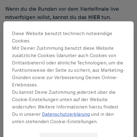
Wenn du die Runden vor dem Viertelfinale live
mitverfolgen willst, kannst du das
HIER
tun.
Diese Website benutzt technisch notwendige
Schau dir den Stream LIVE auf
Cookies.
Englisch auf Red Bull TV an
Mit Deiner Zustimmung benutzt diese Website
zusätzliche Cookies (darunter auch Cookies von
Drittanbietern) oder ähnliche Technologien, um die
Funktionsweise der Seite zu sichern, aus Marketing-
Gründen sowie zur Verbesserung Deines Online-
Africa
Cuba
Iraq
Pe
Erlebnisses.
Du kannst Deine Zustimmung jederzeit über die
Algeria
Curacao
Ireland
Ph
Cookie-Einstellungen unten auf der Website
widerrufen. Weitere Informationen hierzu findest
Du in unserer
Datenschutzerklärung
und in den
Antarctica
Costa Rica
Italy
Po
unten stehenden Cookie-Einstellungen.
Argentina
Denmark
Jamaica
Qa