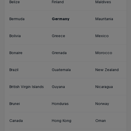
Belize
Finland
Maldives
S
Bermuda
Germany
Mauritania
Su
Bolivia
Greece
Mexico
S
Bonaire
Grenada
Morocco
Sy
Brazil
Guatemala
New Zealand
Th
British Virgin Islands
Guyana
Nicaragua
Tu
Brunei
Honduras
Norway
Tu
Canada
Hong Kong
Oman
Tu