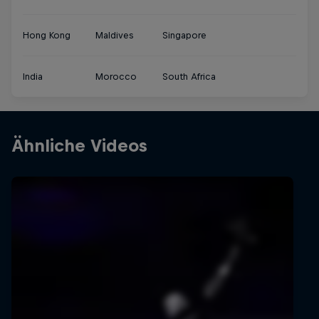
Hong Kong
Maldives
Singapore
India
Morocco
South Africa
Ähnliche Videos