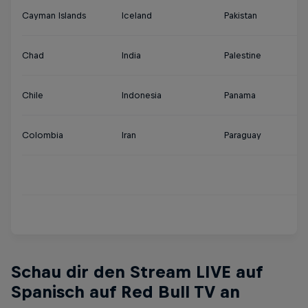
Cayman Islands
Iceland
Pakistan
U
Chad
India
Palestine
U
Chile
Indonesia
Panama
U
Colombia
Iran
Paraguay
Ur
Ve
Y
Schau dir den Stream LIVE auf
Spanisch auf Red Bull TV an