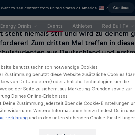
Continue
Want to see content from United States of America
?
Energy Drinks
Events
Athletes
Red Bull TV
it steht niemals still und wird zu deinem 
forderer! Zum dritten Mal treffen in diese
hulstudenten aus Deutschland und erstm
eich an um in exakt 24 Stunden einen Kurz
bsite benutzt technisch notwendige Cookies.
r Bekanntgabe des Themas beim Startschu
er Zustimmung benutzt diese Website zusätzliche Cookies (dar
2013 bis zur Abgabe des fertigen Kunstwe
kies von Drittanbietern) oder ähnliche Technologien, um die
len Länge von fünf Minuten, bleiben den
sweise der Seite zu sichern, aus Marketing-Gründen sowie zur
rung Deines Online-Erlebnisses.
nden Zeit. Hier sind vor allem Kreativität,
t Deine Zustimmung jederzeit über die Cookie-Einstellungen un
 für die Anforderungen der Jury gefragt,
ite widerrufen. Weitere Informationen hierzu findest Du in uns
genen Kamera und einem Schnittprogramm 
utzerklärung
und in den unten stehenden Cookie-Einstellungen
.