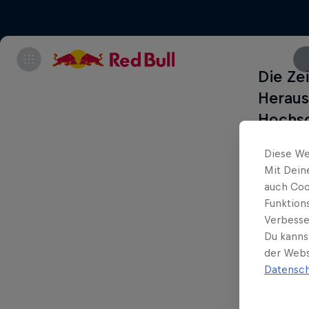
Die Ze
Heraus
Hochsc
Österr
Diese We
Von de
Mit Dein
21.11.
auch Coo
maxima
Funktion
Verbesse
24 Stu
Du kanns
Gespür
der Webs
der ei
Datensch
setzen