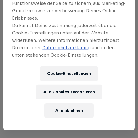
Main Event klarmachen.
Funktionsweise der Seite zu sichern, aus Marketing-
Gründen sowie zur Verbesserung Deines Online-
Einen Tag später war das Kesselhaus komplett im
Erlebnisses.
Breaking-Mode mit den top 16 B-Boys, den top 8 B-
Du kannst Deine Zustimmung jederzeit über die
Girls und mehr als 1000 Zuschauer:innen im
Cookie-Einstellungen unten auf der Website
Publikum. Auf dem Floor: explosive Powermoves,
widerrufen. Weitere Informationen hierzu findest
Du in unserer
Datenschutzerklärung
und in den
kreative Transitions, cleane Freezes und jede
unten stehenden Cookie-Einstellungen.
Menge eigener Style – genau das, wofür Red Bull
BC One steht.
Cookie-Einstellungen
Alle Cookies akzeptieren
Alle ablehnen