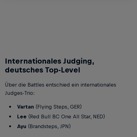
B-Boy Flo zeigt seine Powermoves
© Eva Berten / Red Bull Content Pool
Internationales Judging,
deutsches Top-Level
Über die Battles entschied ein internationales
Judges-Trio:
Vartan
(Flying Steps, GER)
Lee
(Red Bull BC One All Star, NED)
Ayu
(Brandsteps, JPN)