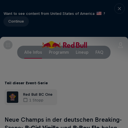
Want to see content from United States of America
?
Continue
Alle Infos
Programm
Lineup
FAQ
Teil dieser Event-Serie
Red Bull BC One
1 Stopp
Neue Champs in der deutschen Breaking-
Szene:
B-Girl Vinilla
und
B-Boy Flo
holen