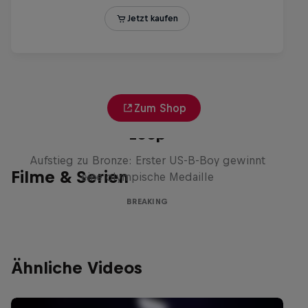
Zum Shop
Victor Montalvo: Breaking the
Loop
Aufstieg zu Bronze: Erster US-B-Boy gewinnt
Filme & Serien
eine olympische Medaille
BREAKING
Ähnliche Videos